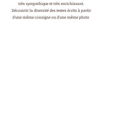
très sympathique et très enrichissant.
Découvrir la diversité des textes écrits à partir
d'une même consigne ou d'une même photo
me réjouit chaque fois
. Emilie
J'ai toujours rêvé d'écrire, mais je doutais de moi.
L'atelier d'écriture qui encourage à laisser aller sa
plume, sans être jugée, m'a redonné peu à peu
confiance.
Cette parenthèse agréable et
stimulante m'apporte beaucoup. Mylène