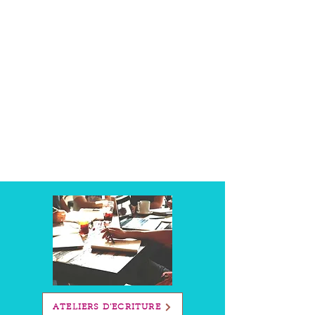
La page blanche vous angoisse ?
L'atelier d'écriture créative est fait pour
vous !
Loin des cadres scolaires ou
professionnels, venez découvrir
l'écriture-plaisir, et la magie des mots,
vos mots !
Une parenthèse ludique et conviviale à
partager en petit comité.
ATELIERS D'ECRITURE